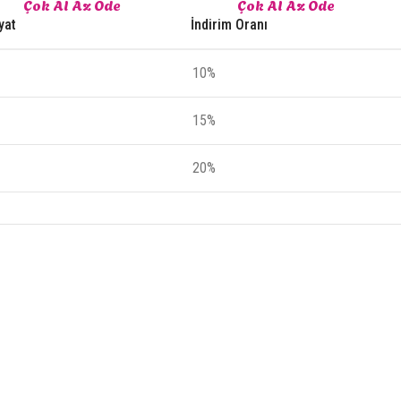
Çok Al Az Öde
Çok Al Az Öde
yat
İndirim Oranı
10%
15%
20%