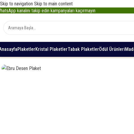
Skip to navigation
Skip to main content
WhatsApp kanalını takip edin kampanyaları kaçırmayın
Anasayfa
Plaketler
Kristal Plaketler
Tabak Plaketler
Ödül Ürünleri
Mada
Ana Sayfa
/
Plaketler
/
Vip Kristal Plaketler
/
Ebru Desen Plaket