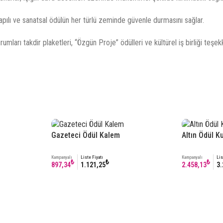
apılı ve sanatsal ödülün her türlü zeminde güvenle durmasını sağlar.
umları takdir plaketleri, “Özgün Proje” ödülleri ve kültürel iş birliği teşekk
Gazeteci Ödül Kalem
Altın Ödül K
Kampanyalı
Liste Fiyatı
Kampanyalı
Lis
₺
₺
₺
897,34
1.121,25
2.458,13
3.