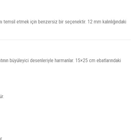
ını temsil etmek için benzersiz bir seçenektir. 12 mm kalınlığındaki
anatının büyüleyici desenleriyle harmanlar. 15×25 cm ebatlarındaki
ür.
r.