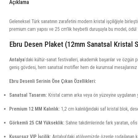
Açıklama
Geleneksel Türk sanatının zarafetini modern kristal işçiliğiyle birleşt
premium cam yapısı ve 25 cm’lik heybetli duruşuyla bu model, ödül ta
Ebru Desen Plaket (12mm Sanatsal Kristal S
Antalya
’daki kültür-sanat festivalleri, akademik başarılar ve özgün p
geniş gövdesi, hem sanatsal motifler hem de kurumsal mesajlarınız içi
Ebru Desenli Serinin Öne Çıkan Özellikleri:
Sanatsal Tasarım:
Kristal camın arka veya ön yüzeyine uygulanan yü
Premium 12 MM Kalınlık:
1,2 cm kalınlığındaki saf kristal blok, dese
Görkemli 25 CM Yükseklik:
Sahne takdimlerinde fark yaratan, ofis v
Kusursuz VIP İşçilik:
Antalya’daki atölyemizde özenle rodajlanan ke