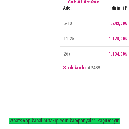
ok Al Az Öde
Çok Al Az Öde
Adet
İndirimli Fi
5-10
1.242,00
₺
11-25
1.173,00
₺
26+
1.104,00
₺
Stok kodu:
AP488
‎WhatsApp kanalını takip edin kampanyaları kaçırmayın