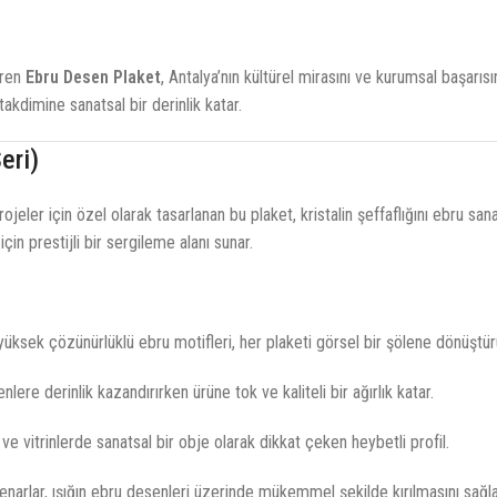
iren
Ebru Desen Plaket
, Antalya’nın kültürel mirasını ve kurumsal başarıs
kdimine sanatsal bir derinlik katar.
eri)
rojeler için özel olarak tasarlanan bu plaket, kristalin şeffaflığını ebru s
n prestijli bir sergileme alanı sunar.
ksek çözünürlüklü ebru motifleri, her plaketi görsel bir şölene dönüştür
nlere derinlik kazandırırken ürüne tok ve kaliteli bir ağırlık katar.
e vitrinlerde sanatsal bir obje olarak dikkat çeken heybetli profil.
narlar, ışığın ebru desenleri üzerinde mükemmel şekilde kırılmasını sağla