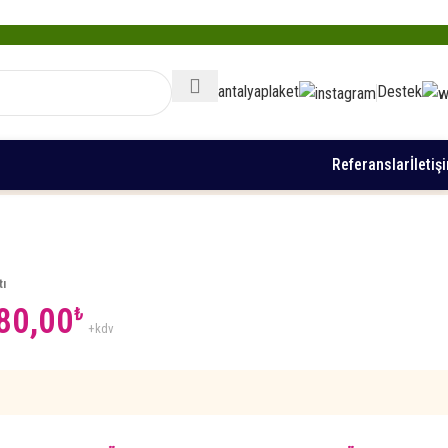
/antalyaplaket
Destek
Referanslar
İletiş
tı
80,00
₺
+kdv