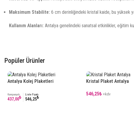
Maksimum Stabilite:
6 cm derinliğindeki kristal kaide, bu yüksek y
Kullanım Alanları:
Antalya genelindeki sanatsal etkinlikler, eğitim kur
Popüler Ürünler
Antalya Kolej Plaketleri
Kristal Plaket Antalya
546,25
₺
+kdv
Kampanyalı
Liste Fiyatı
₺
₺
437,00
546,25