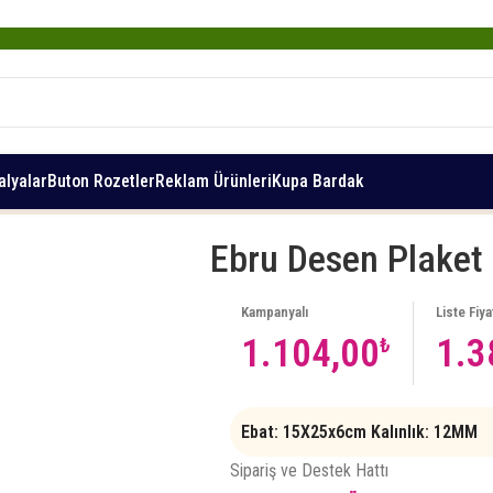
lyalar
Buton Rozetler
Reklam Ürünleri
Kupa Bardak
Ebru Desen Plaket
Kampanyalı
Liste Fiya
1.104,00
1.3
₺
Ebat:
15X25x6cm
Kalınlık:
12MM
Sipariş ve Destek Hattı