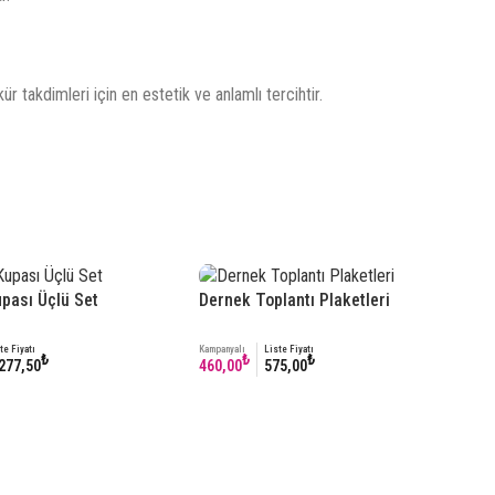
ür takdimleri için en estetik ve anlamlı tercihtir.
upası Üçlü Set
Dernek Toplantı Plaketleri
te Fiyatı
Kampanyalı
Liste Fiyatı
₺
₺
₺
277,50
460,00
575,00