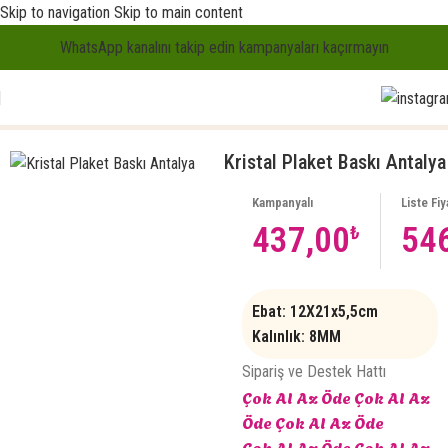
Skip to navigation
Skip to main content
‎WhatsApp kanalını takip edin kampanyaları kaçırmayın
Ana Sayfa
/
Plaketler
/
Toplantı Plaketleri
Kristal Plaket Baskı Antalya
Kampanyalı
Liste Fiy
437,00
54
₺
Ebat: 12X21x5,5cm
Kalınlık: 8MM
Sipariş ve Destek Hattı
Çok Al Az Öde
Çok Al Az
Öde
Çok Al Az Öde
Çok Al Az Öde
Çok Al Az