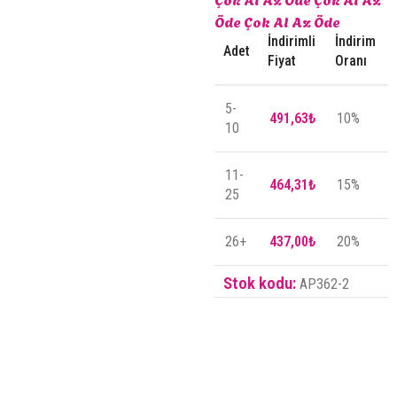
Öde
Çok Al Az Öde
İndirimli
İndirim
Adet
Fiyat
Oranı
5-
491,63
₺
10%
10
11-
464,31
₺
15%
25
26+
437,00
₺
20%
Stok kodu:
AP362-2