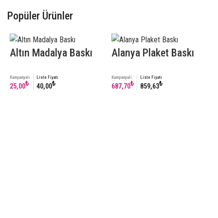
Popüler Ürünler
Altın Madalya Baskı
Alanya Plaket Baskı
Kampanyalı
Liste Fiyatı
Kampanyalı
Liste Fiyatı
₺
₺
₺
₺
25,00
40,00
687,70
859,63
C
Ka
4