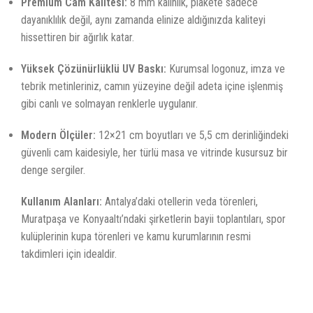
Premium Cam Kalitesi:
8 mm kalınlık, plakete sadece
dayanıklılık değil, aynı zamanda elinize aldığınızda kaliteyi
hissettiren bir ağırlık katar.
Yüksek Çözünürlüklü UV Baskı:
Kurumsal logonuz, imza ve
tebrik metinleriniz, camın yüzeyine değil adeta içine işlenmiş
gibi canlı ve solmayan renklerle uygulanır.
Modern Ölçüler:
12×21 cm boyutları ve 5,5 cm derinliğindeki
güvenli cam kaidesiyle, her türlü masa ve vitrinde kusursuz bir
denge sergiler.
Kullanım Alanları:
Antalya’daki otellerin veda törenleri,
Muratpaşa ve Konyaaltı’ndaki şirketlerin bayii toplantıları, spor
kulüplerinin kupa törenleri ve kamu kurumlarının resmi
takdimleri için idealdir.