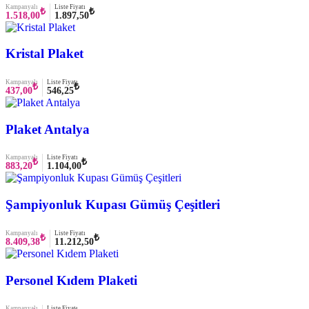
Kampanyalı
Liste Fiyatı
₺
₺
1.518,00
1.897,50
Kristal Plaket
Kampanyalı
Liste Fiyatı
₺
₺
437,00
546,25
Plaket Antalya
Kampanyalı
Liste Fiyatı
₺
₺
883,20
1.104,00
Şampiyonluk Kupası Gümüş Çeşitleri
Kampanyalı
Liste Fiyatı
₺
₺
8.409,38
11.212,50
Personel Kıdem Plaketi
Kampanyalı
Liste Fiyatı