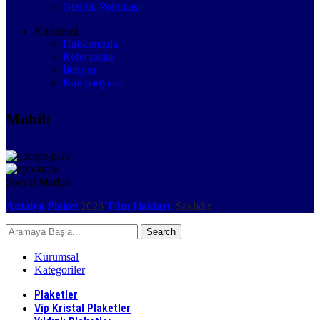
Gizlilik Politikası
Kurumsal
Hakkımızda
Referanslar
İletişim
Kampanyalar
Mobil:
Sosyal Medya:
Antalya Plaket
2026
Tüm Hakları
. Saklıdır.
Search
Kurumsal
Kategoriler
Plaketler
Vip Kristal Plaketler