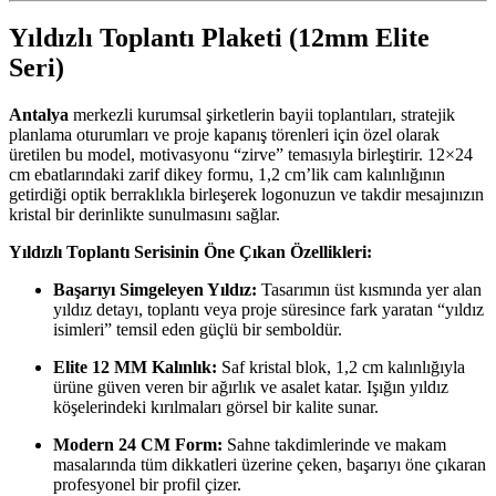
Yıldızlı Toplantı Plaketi (12mm Elite
Seri)
Antalya
merkezli kurumsal şirketlerin bayii toplantıları, stratejik
planlama oturumları ve proje kapanış törenleri için özel olarak
üretilen bu model, motivasyonu “zirve” temasıyla birleştirir. 12×24
cm ebatlarındaki zarif dikey formu, 1,2 cm’lik cam kalınlığının
getirdiği optik berraklıkla birleşerek logonuzun ve takdir mesajınızın
kristal bir derinlikte sunulmasını sağlar.
Yıldızlı Toplantı Serisinin Öne Çıkan Özellikleri:
Başarıyı Simgeleyen Yıldız:
Tasarımın üst kısmında yer alan
yıldız detayı, toplantı veya proje süresince fark yaratan “yıldız
isimleri” temsil eden güçlü bir semboldür.
Elite 12 MM Kalınlık:
Saf kristal blok, 1,2 cm kalınlığıyla
ürüne güven veren bir ağırlık ve asalet katar. Işığın yıldız
köşelerindeki kırılmaları görsel bir kalite sunar.
Modern 24 CM Form:
Sahne takdimlerinde ve makam
masalarında tüm dikkatleri üzerine çeken, başarıyı öne çıkaran
profesyonel bir profil çizer.