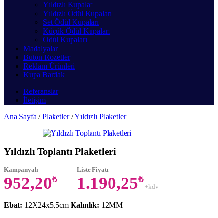
Yıldızlı Kupalar
Yıldızlı Ödül Kupaları
Set Ödül Kupaları
Küçük Ödül Kupaları
Ödül Kupaları
Madalyalar
Buton Rozetler
Reklam Ürünleri
Kupa Bardak
Referanslar
İletişim
Ana Sayfa
/
Plaketler
/
Yıldızlı Plaketler
Yıldızlı Toplantı Plaketleri
Kampanyalı
Liste Fiyatı
952,20
1.190,25
₺
₺
+kdv
Ebat:
12X24x5,5cm
Kalınlık:
12MM