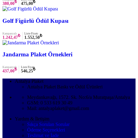
₺
₺
380,00
475,00
Golf Figürlü Ödül Kupası
Kampanyalı
Liste Fiyatı
₺
₺
1.242,47
1.552,50
Jandarma Plaket Örnekleri
Kampanyalı
Liste Fiyatı
₺
₺
437,00
546,25
Antalya Plaket
Antalya Plaket Baskı ve Ödül Ürünleri
Meydankavağı, 1572. Sk. No:6/a Muratpaşa/Antalya
GSM: 0 533 619 30 49
Mail: antalyaplaket@gmail.com
Yardım & İletişim
Sıkça Sorulan Sorular
Ödeme Seçenekleri
Teslimat ve İade