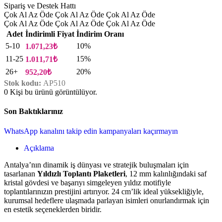
Sipariş ve Destek Hattı
Çok Al Az Öde
Çok Al Az Öde
Çok Al Az Öde
Çok Al Az Öde
Çok Al Az Öde
Çok Al Az Öde
Adet
İndirimli Fiyat
İndirim Oranı
5-10
10%
1.071,23
₺
11-25
15%
1.011,71
₺
26+
20%
952,20
₺
Stok kodu:
AP510
0
Kişi bu ürünü görüntülüyor.
Son Baktıklarınız
‎WhatsApp kanalını takip edin kampanyaları kaçırmayın
Açıklama
Antalya’nın dinamik iş dünyası ve stratejik buluşmaları için
tasarlanan
Yıldızlı Toplantı Plaketleri
, 12 mm kalınlığındaki saf
kristal gövdesi ve başarıyı simgeleyen yıldız motifiyle
toplantılarınızın prestijini artırıyor. 24 cm’lik ideal yüksekliğiyle,
kurumsal hedeflere ulaşmada parlayan isimleri onurlandırmak için
en estetik seçeneklerden biridir.