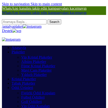
Skip to navigation
Skip to main content
‎WhatsApp kanalını takip edin kampanyaları kaçırmayın
‎WhatsApp kanalını takip edin kampanyaları kaçırmayın
Search
/antalyaplaket
Destek
Anasayfa
Plaketler
Vip Kristal Plaketler
Albüm Plaketler
Füme Kristal Plaketler
Mavi Cam Plaketler
Yıldızlı Plaketler
Kristal Plaketler
Tabak Plaketler
Ödül Ürünleri
Figürlü Ödül Kupaları
Futbol Ödülleri
Golf Ödülleri
Vip Ödül Kupaları